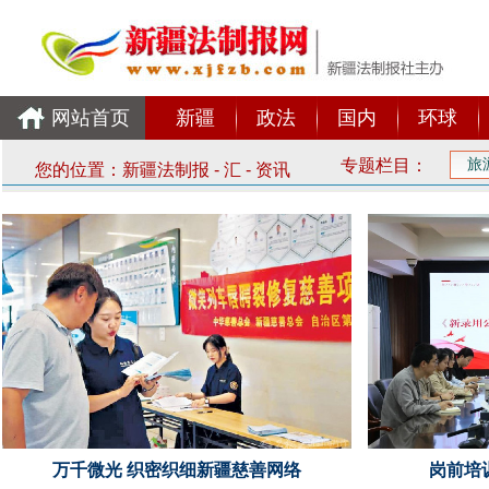
网站首页
新疆
政法
国内
环球
专题栏目：
旅
您的位置：
新疆法制报
-
汇
-
资讯
万千微光 织密织细新疆慈善网络
岗前培