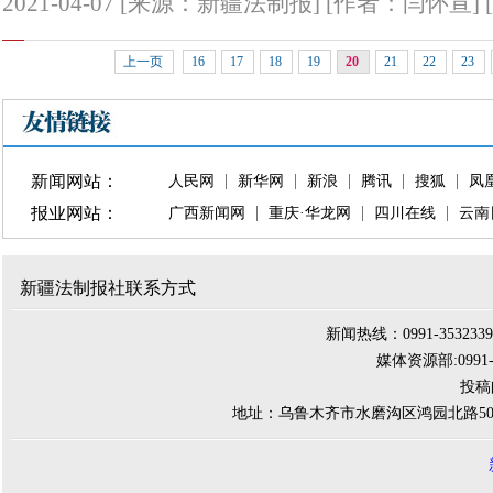
2021-04-07 [来源：新疆法制报] [作者：闫怀宣] [
上一页
16
17
18
19
20
21
22
23
新闻网站：
人民网
新华网
新浪
腾讯
搜狐
凤
报业网站：
广西新闻网
重庆·华龙网
四川在线
云南
新疆法制报社联系方式
新闻热线：0991-3532339 
媒体资源部:0991-284
投稿邮
地址：乌鲁木齐市水磨沟区鸿园北路500