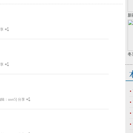
新
享
冬
享
辑：user5]
分享