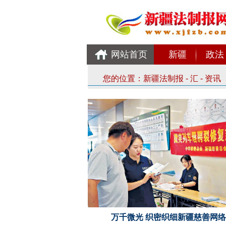
网站首页
新疆
政法
您的位置：
新疆法制报
-
汇
-
资讯
万千微光 织密织细新疆慈善网络