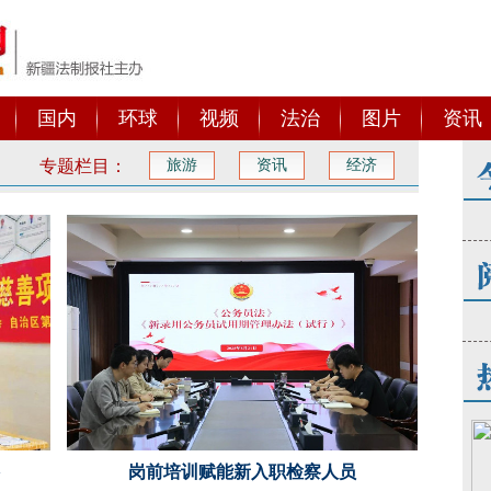
国内
环球
视频
法治
图片
资讯
专题栏目：
旅游
资讯
经济
岗前培训赋能新入职检察人员