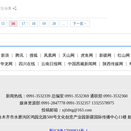
r5]
分享
15
16
17
18
19
20
...
下一页
>
新浪
腾讯
搜狐
凤凰网
天山网
虎鱼网
新疆网
红山网
·华龙网
四川在线
云南日报网
中国西藏新闻网
陕西传媒网
新闻热线：0991-3532339 总编室:0991-3532369 通联部:0991-3532360
媒体资源部:0991-2847778 0991-3532357 13325578975
投稿邮箱：xjfzbtg@163.com
木齐市水磨沟区鸿园北路500号文化创意产业园新疆国际传播中心11楼 邮编：
新ICP备17000824号-1