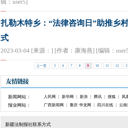
辑：user5]
扎勒木特乡：“法律咨询日”助推乡
式
2023-03-04 [来源：] [作者：康海燕] [编辑：user5
上一页
5
6
7
8
9
10
11
12
1
新闻网站：
人民网
新华网
新浪
腾讯
搜狐
凤
报业网站：
广西新闻网
重庆·华龙网
四川在线
云南
新疆法制报社联系方式