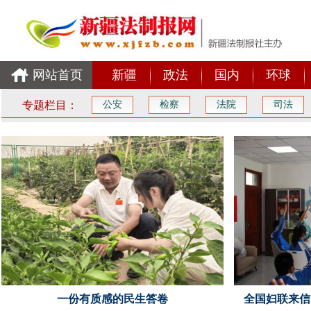
网站首页
新疆
政法
国内
环球
专题栏目：
公安
检察
法院
司法
一份有质感的民生答卷
全国妇联来信