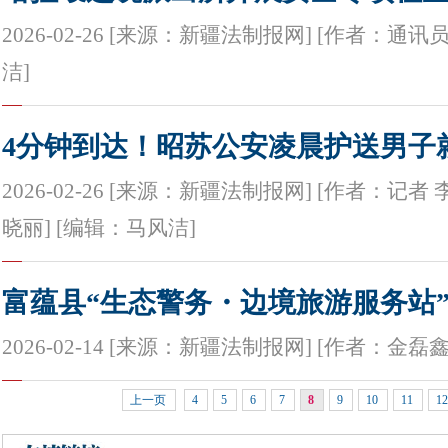
2026-02-26 [来源：新疆法制报网] [作者：通讯
洁]
4分钟到达！昭苏公安凌晨护送男子
2026-02-26 [来源：新疆法制报网] [作者：记者
晓丽] [编辑：马风洁]
富蕴县“生态警务・边境旅游服务站”
2026-02-14 [来源：新疆法制报网] [作者：金磊
上一页
4
5
6
7
8
9
10
11
1