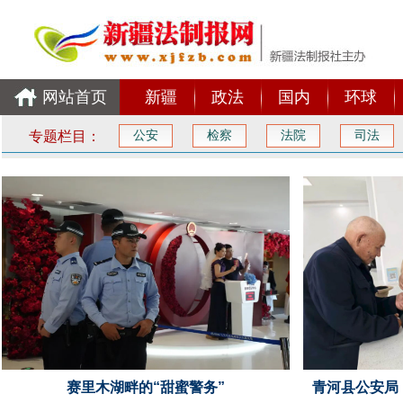
网站首页
新疆
政法
国内
环球
专题栏目：
公安
检察
法院
司法
赛里木湖畔的“甜蜜警务”
青河县公安局：