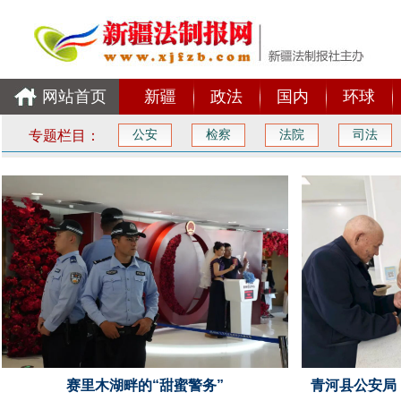
网站首页
新疆
政法
国内
环球
专题栏目：
公安
检察
法院
司法
赛里木湖畔的“甜蜜警务”
青河县公安局：