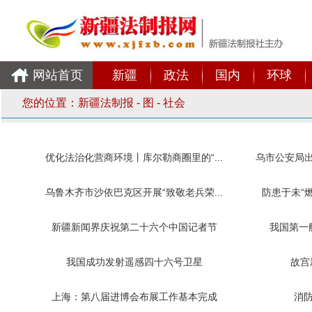
网站首页
新疆
政法
国内
环球
您的位置：
新疆法制报
-
图
-
社会
优化法治化营商环境丨库尔勒商圈里的“...
乌市公安局出
乌鲁木齐市沙依巴克区开展“致敬老兵荣...
防患于未“燃
新疆新闻界庆祝第二十六个中国记者节
我国第一
我国成功发射遥感四十六号卫星
故宫
上海：第八届进博会布展工作基本完成
消